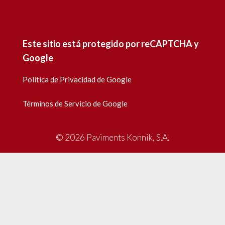
Este sitio está protegido por reCAPTCHA y
Google
Política de Privacidad de Google
Términos de Servicio de Google
© 2026 Paviments Konnik, S.A.
Horario: L-J de 9 a 17h / V 9 a 15h
Hola soy Imma,
Muchas gracias por contactar con Pavimentos Konnik.
¿En qué puedo ayudarte?