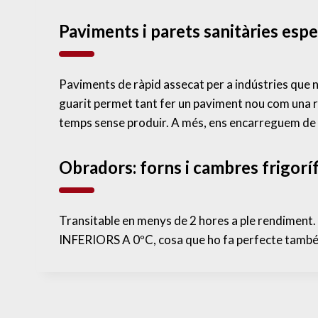
Paviments i parets sanitàries espec
Paviments de ràpid assecat per a indústries que no
guarit permet tant fer un paviment nou com una r
temps sense produir. A més, ens encarreguem de f
Obradors: forns i cambres frigorí
Transitable en menys de 2 hores a ple rendiment. L
INFERIORS A 0ºC, cosa que ho fa perfecte també p