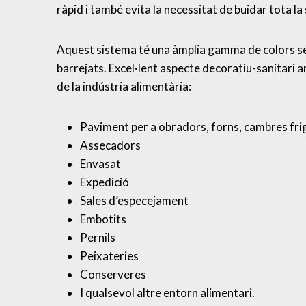
ràpid i també evita la necessitat de buidar tota la 
Aquest sistema té una àmplia gamma de colors seg
barrejats. Excel·lent aspecte decoratiu-sanitari 
de la indústria alimentària:
Paviment per a obradors, forns, cambres fri
Assecadors
Envasat
Expedició
Sales d’especejament
Embotits
Pernils
Peixateries
Conserveres
I qualsevol altre entorn alimentari.