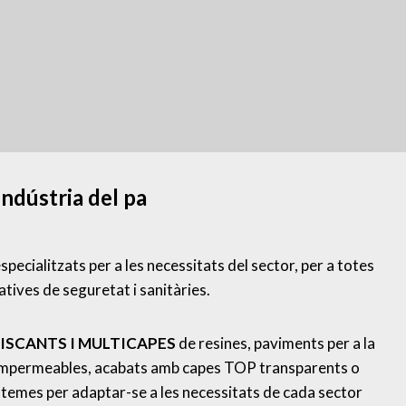
indústria del pa
pecialitzats per a les necessitats del sector, per a totes
atives de seguretat i sanitàries.
ISCANTS I MULTICAPES
de resines, paviments per a la
es impermeables, acabats amb capes TOP transparents o
stemes per adaptar-se a les necessitats de cada sector