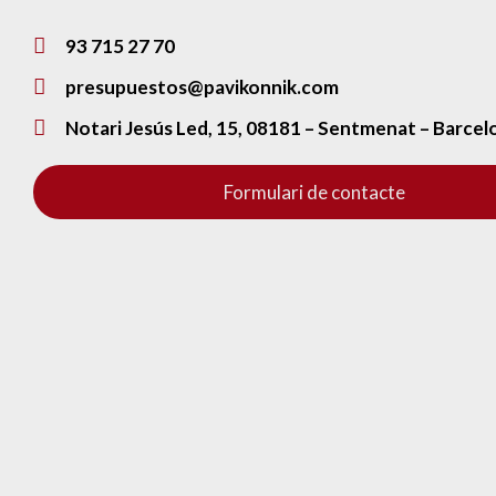
93 715 27 70
presupuestos@pavikonnik.com
Notari Jesús Led, 15, 08181 – Sentmenat – Barcel
Formulari de contacte