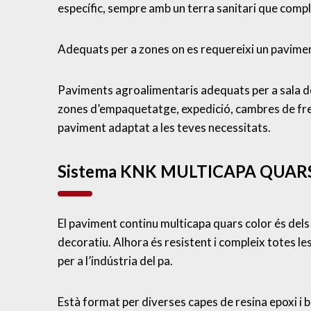
específic, sempre amb un terra sanitari que compl
Adequats per a zones on es requereixi un paviment
Paviments agroalimentaris adequats per a sala d
zones d’empaquetatge, expedició, cambres de fred,
paviment adaptat a les teves necessitats.
Sistema KNK MULTICAPA QUAR
El paviment continu multicapa quars color és dels 
decoratiu. Alhora és resistent i compleix totes les
per a l’indústria del pa.
Està format per diverses capes de resina epoxi i b